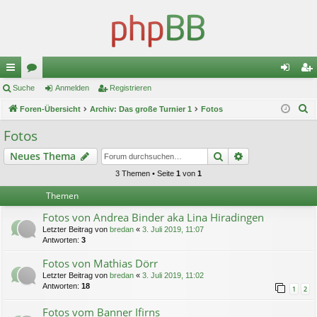
ch
Suche
or
Anmelden
Registrieren
n
eg
S
ne
Foren-Übersicht
en
Archiv: Das große Turnier 1
Fotos
m
ist
u
llz
el
rie
Fotos
c
ug
de
re
Suche
Erweiterte Suc
Neues Thema
h
e
riff
n
n
3 Themen • Seite
1
von
1
Themen
Fotos von Andrea Binder aka Lina Hiradingen
Letzter Beitrag von
bredan
«
3. Juli 2019, 11:07
Antworten:
3
Fotos von Mathias Dörr
Letzter Beitrag von
bredan
«
3. Juli 2019, 11:02
Antworten:
18
1
2
Fotos vom Banner Ifirns