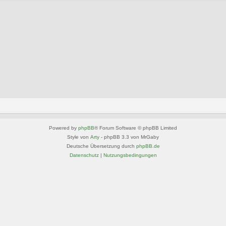
Powered by
phpBB
® Forum Software © phpBB Limited
Style von
Arty
- phpBB 3.3 von MrGaby
Deutsche Übersetzung durch
phpBB.de
Datenschutz
|
Nutzungsbedingungen