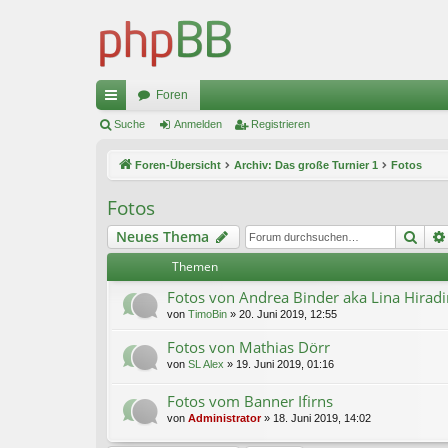
Foren
ch
Suche
Anmelden
Registrieren
ne
Foren-Übersicht
Archiv: Das große Turnier 1
Fotos
llz
Fotos
ug
Suc
Neues Thema
riff
Themen
Fotos von Andrea Binder aka Lina Hirad
von
TimoBin
»
20. Juni 2019, 12:55
Fotos von Mathias Dörr
von
SL Alex
»
19. Juni 2019, 01:16
Fotos vom Banner Ifirns
von
Administrator
»
18. Juni 2019, 14:02