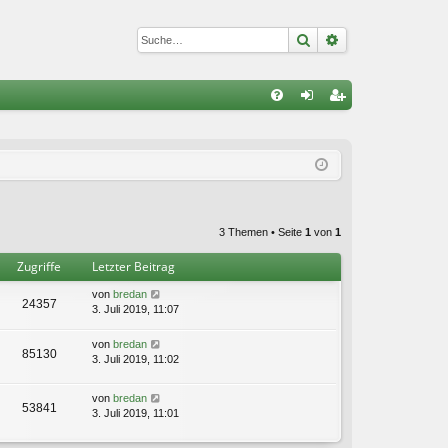
Suche
Erweiterte Suc
S
FA
n
eg
Q
m
ist
el
rie
de
re
3 Themen • Seite
1
von
1
n
n
Zugriffe
Letzter Beitrag
von
bredan
24357
3. Juli 2019, 11:07
von
bredan
85130
3. Juli 2019, 11:02
von
bredan
53841
3. Juli 2019, 11:01