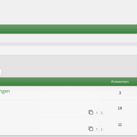
he
Erweiterte Suche
Antworten
ingen
3
18
1
2
11
1
2