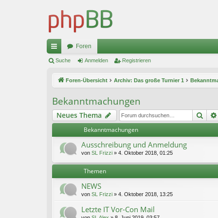
Foren
ch
Suche
Anmelden
Registrieren
ne
Foren-Übersicht
Archiv: Das große Turnier 1
Bekanntm
llz
Bekanntmachungen
ug
Suc
Neues Thema
riff
Bekanntmachungen
Ausschreibung und Anmeldung
von
SL Frizzi
»
4. Oktober 2018, 01:25
Themen
NEWS
von
SL Frizzi
»
4. Oktober 2018, 13:25
Letzte IT Vor-Con Mail
von
SL Alex
»
8. Juni 2019, 03:57