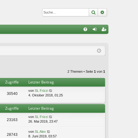
Suche
Erweiterte Suc
S
FA
n
eg
Q
m
ist
el
rie
de
re
2 Themen • Seite
1
von
1
n
n
Zugriffe
Letzter Beitrag
von
SL Frizzi
30540
4. Oktober 2018, 01:25
Zugriffe
Letzter Beitrag
von
SL Frizzi
23163
26. Mai 2019, 23:47
von
SL Alex
28743
8. Juni 2019, 03:57