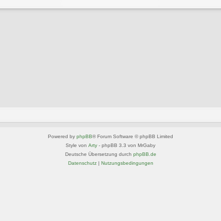
Powered by
phpBB
® Forum Software © phpBB Limited
Style von
Arty
- phpBB 3.3 von MrGaby
Deutsche Übersetzung durch
phpBB.de
Datenschutz
|
Nutzungsbedingungen