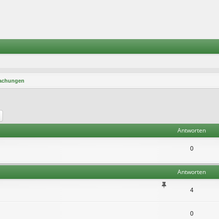
achungen
he
Erweiterte Suche
Antworten
0
Antworten
4
0