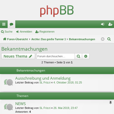
ch
Suche
or
Anmelden
Registrieren
n
eg
S
ne
Foren-Übersicht
en
Archiv: Das große Turnier 1
Bekanntmachungen
m
ist
u
llz
el
rie
Bekanntmachungen
c
ug
de
re
Suche
Erweiterte Suc
Neues Thema
h
e
riff
n
n
2 Themen • Seite
1
von
1
Bekanntmachungen
Ausschreibung und Anmeldung
Letzter Beitrag von
SL Frizzi
«
4. Oktober 2018, 01:25
Themen
NEWS
Letzter Beitrag von
SL Frizzi
«
26. Mai 2019, 23:47
Antworten:
4