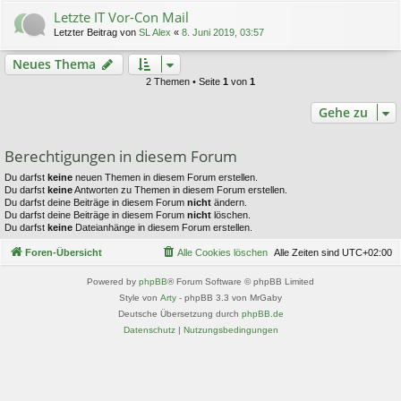
Letzte IT Vor-Con Mail
Letzter Beitrag von
SL Alex
«
8. Juni 2019, 03:57
Neues Thema
2 Themen • Seite
1
von
1
Gehe zu
Berechtigungen in diesem Forum
Du darfst
keine
neuen Themen in diesem Forum erstellen.
Du darfst
keine
Antworten zu Themen in diesem Forum erstellen.
Du darfst deine Beiträge in diesem Forum
nicht
ändern.
Du darfst deine Beiträge in diesem Forum
nicht
löschen.
Du darfst
keine
Dateianhänge in diesem Forum erstellen.
Foren-Übersicht
Alle Cookies löschen
Alle Zeiten sind
UTC+02:00
Powered by
phpBB
® Forum Software © phpBB Limited
Style von
Arty
- phpBB 3.3 von MrGaby
Deutsche Übersetzung durch
phpBB.de
Datenschutz
|
Nutzungsbedingungen