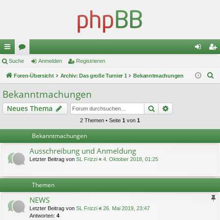
ch
Suche
or
Anmelden
Registrieren
n
eg
S
ne
Foren-Übersicht
en
Archiv: Das große Turnier 1
Bekanntmachungen
m
ist
u
llz
el
rie
Bekanntmachungen
c
ug
de
re
Suche
Erweiterte Suc
Neues Thema
h
e
riff
n
n
2 Themen • Seite
1
von
1
Bekanntmachungen
Ausschreibung und Anmeldung
Letzter Beitrag von
SL Frizzi
«
4. Oktober 2018, 01:25
Themen
NEWS
Letzter Beitrag von
SL Frizzi
«
26. Mai 2019, 23:47
Antworten:
4