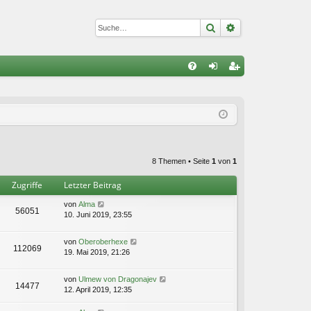
Suche
Erweiterte Suc
S
FA
n
eg
Q
m
ist
el
rie
de
re
8 Themen • Seite
1
von
1
n
n
Zugriffe
Letzter Beitrag
von
Alma
56051
10. Juni 2019, 23:55
von
Oberoberhexe
112069
19. Mai 2019, 21:26
von
Ulmew von Dragonajev
14477
12. April 2019, 12:35