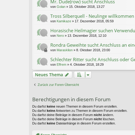
Mr. Dude(row) sucht Anschluss
von
Golan
»
15. Oktober 2018, 13:27
Tross Silberquell - Neulinge willkommen
von
Kamikaze
»
17. Dezember 2018, 05:59
Horasische Heilmagier suchen Verwend
von
Nero
»
13. Dezember 2018, 12:10
Rondra Geweihte sucht Anschluss an ei
von
Marasklion
»
8. Oktober 2018, 23:00
Schlechter Ritter sucht Anschluss oder G
von
Effrem
»
4. Oktober 2018, 18:29
Neues Thema
Zurück zur Foren-Übersicht
Berechtigungen in diesem Forum
Du darfst
keine
neuen Themen in diesem Forum erstellen.
Du darfst
keine
Antworten zu Themen in diesem Forum erstellen.
Du darfst deine Beiträge in diesem Forum
nicht
ändern.
Du darfst deine Beiträge in diesem Forum
nicht
löschen.
Du darfst
keine
Dateianhänge in diesem Forum erstellen.
Foren-Übersicht