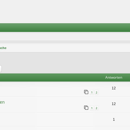
uche
he
Erweiterte Suche
Antworten
12
1
2
ten
12
1
2
1