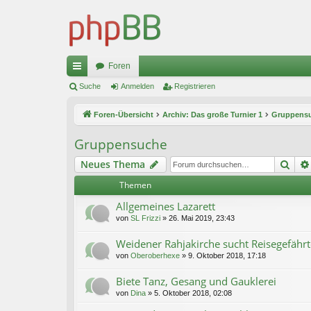
Foren
ch
Suche
Anmelden
Registrieren
ne
Foren-Übersicht
Archiv: Das große Turnier 1
Gruppens
llz
Gruppensuche
ug
Suc
Neues Thema
riff
Themen
Allgemeines Lazarett
von
SL Frizzi
»
26. Mai 2019, 23:43
Weidener Rahjakirche sucht Reisegefähr
von
Oberoberhexe
»
9. Oktober 2018, 17:18
Biete Tanz, Gesang und Gauklerei
von
Dina
»
5. Oktober 2018, 02:08