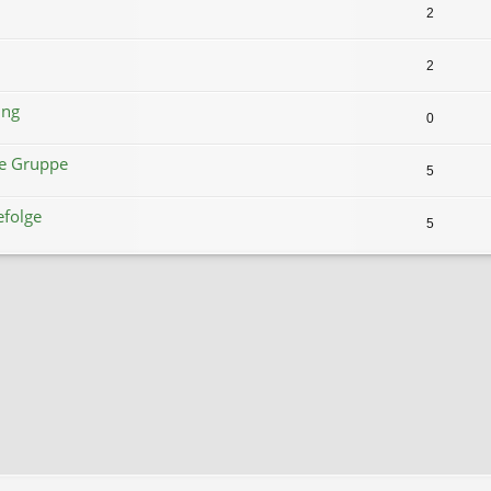
2
2
ung
0
ne Gruppe
5
efolge
5