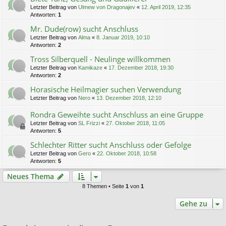
Letzter Beitrag von
Ulmew von Dragonajev
«
12. April 2019, 12:35
Antworten:
1
Mr. Dude(row) sucht Anschluss
Letzter Beitrag von
Alma
«
8. Januar 2019, 10:10
Antworten:
2
Tross Silberquell - Neulinge willkommen
Letzter Beitrag von
Kamikaze
«
17. Dezember 2018, 19:30
Antworten:
2
Horasische Heilmagier suchen Verwendung
Letzter Beitrag von
Nero
«
13. Dezember 2018, 12:10
Rondra Geweihte sucht Anschluss an eine Gruppe
Letzter Beitrag von
SL Frizzi
«
27. Oktober 2018, 11:05
Antworten:
5
Schlechter Ritter sucht Anschluss oder Gefolge
Letzter Beitrag von
Gero
«
22. Oktober 2018, 10:58
Antworten:
5
Neues Thema
8 Themen • Seite
1
von
1
Gehe zu