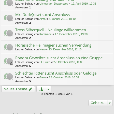
Letzter Beitrag von
Ulmew von Dragonajev
«
12. April 2019, 12:35
Antworten:
1
Mr. Dude(row) sucht Anschluss
Letzter Beitrag von
Alma
«
8. Januar 2019, 10:10
Antworten:
2
Tross Silberquell - Neulinge willkommen
Letzter Beitrag von
Kamikaze
«
17. Dezember 2018, 19:30
Antworten:
2
Horasische Heilmagier suchen Verwendung
Letzter Beitrag von
Nero
«
13. Dezember 2018, 12:10
Rondra Geweihte sucht Anschluss an eine Gruppe
Letzter Beitrag von
SL Frizzi
«
27. Oktober 2018, 11:05
Antworten:
5
Schlechter Ritter sucht Anschluss oder Gefolge
Letzter Beitrag von
Gero
«
22. Oktober 2018, 10:58
Antworten:
5
Neues Thema
8 Themen • Seite
1
von
1
Gehe zu