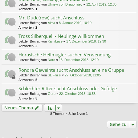
Letzter Beitrag von
Ulmew von Dragonajev
«
12. April 2019, 12:35
Antworten:
1
Mr. Dude(row) sucht Anschluss
Letzter Beitrag von
Alma
«
8. Januar 2019, 10:10
Antworten:
2
Tross Silberquell - Neulinge willkommen
Letzter Beitrag von
Kamikaze
«
17. Dezember 2018, 19:30
Antworten:
2
Horasische Heilmagier suchen Verwendung
Letzter Beitrag von
Nero
«
13. Dezember 2018, 12:10
Rondra Geweihte sucht Anschluss an eine Gruppe
Letzter Beitrag von
SL Frizzi
«
27. Oktober 2018, 11:05
Antworten:
5
Schlechter Ritter sucht Anschluss oder Gefolge
Letzter Beitrag von
Gero
«
22. Oktober 2018, 10:58
Antworten:
5
Neues Thema
8 Themen • Seite
1
von
1
Gehe zu