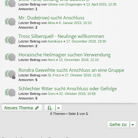
Letzter Beitrag von
Ulmew von Dragonajev
«
12. April 2019, 12:35
Antworten:
1
Mr. Dude(row) sucht Anschluss
Letzter Beitrag von
Alma
«
8. Januar 2019, 10:10
Antworten:
2
Tross Silberquell - Neulinge willkommen
Letzter Beitrag von
Kamikaze
«
17. Dezember 2018, 19:30
Antworten:
2
Horasische Heilmagier suchen Verwendung
Letzter Beitrag von
Nero
«
13. Dezember 2018, 12:10
Rondra Geweihte sucht Anschluss an eine Gruppe
Letzter Beitrag von
SL Frizzi
«
27. Oktober 2018, 11:05
Antworten:
5
Schlechter Ritter sucht Anschluss oder Gefolge
Letzter Beitrag von
Gero
«
22. Oktober 2018, 10:58
Antworten:
5
Neues Thema
8 Themen • Seite
1
von
1
Gehe zu