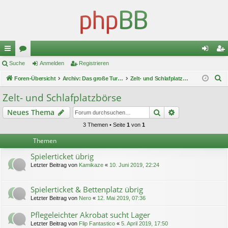
ch
Suche
or
Anmelden
Registrieren
n
eg
S
ne
Foren-Übersicht
en
Archiv: Das große Turnier 1
Zelt- und Schlafplatzbörse
m
ist
u
llz
el
rie
Zelt- und Schlafplatzbörse
c
ug
de
re
Suche
Erweiterte Suc
Neues Thema
h
e
riff
n
n
3 Themen • Seite
1
von
1
Themen
Spielerticket übrig
Letzter Beitrag von
Kamikaze
«
10. Juni 2019, 22:24
Spielerticket & Bettenplatz übrig
Letzter Beitrag von
Nero
«
12. Mai 2019, 07:36
Pflegeleichter Akrobat sucht Lager
Letzter Beitrag von
Flip Fantastico
«
5. April 2019, 17:50