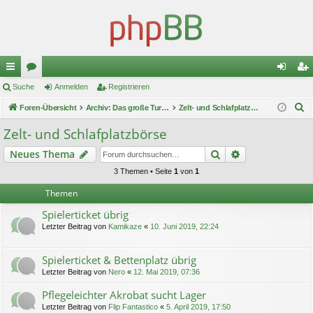
ch
Suche
or
Anmelden
Registrieren
n
eg
S
ne
Foren-Übersicht
en
Archiv: Das große Turnier 1
Zelt- und Schlafplatzbörse
m
ist
u
llz
el
rie
Zelt- und Schlafplatzbörse
c
ug
de
re
Suche
Erweiterte Suc
Neues Thema
h
e
riff
n
n
3 Themen • Seite
1
von
1
Themen
Spielerticket übrig
Letzter Beitrag von
Kamikaze
«
10. Juni 2019, 22:24
Spielerticket & Bettenplatz übrig
Letzter Beitrag von
Nero
«
12. Mai 2019, 07:36
Pflegeleichter Akrobat sucht Lager
Letzter Beitrag von
Flip Fantastico
«
5. April 2019, 17:50