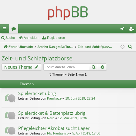
ch
Suche
or
Anmelden
Registrieren
n
eg
S
ne
Foren-Übersicht
en
Archiv: Das große Turnier 1
Zelt- und Schlafplatzbörse
m
ist
u
llz
el
rie
Zelt- und Schlafplatzbörse
c
ug
de
re
Suche
Erweiterte Suc
Neues Thema
h
e
riff
n
n
3 Themen • Seite
1
von
1
Themen
Spielerticket übrig
Letzter Beitrag von
Kamikaze
«
10. Juni 2019, 22:24
Spielerticket & Bettenplatz übrig
Letzter Beitrag von
Nero
«
12. Mai 2019, 07:36
Pflegeleichter Akrobat sucht Lager
Letzter Beitrag von
Flip Fantastico
«
5. April 2019, 17:50