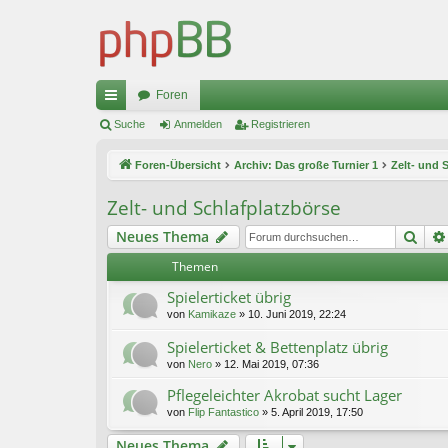
Foren
ch
Suche
Anmelden
Registrieren
ne
Foren-Übersicht
Archiv: Das große Turnier 1
Zelt- und 
llz
Zelt- und Schlafplatzbörse
ug
Suc
Neues Thema
riff
Themen
Spielerticket übrig
von
Kamikaze
»
10. Juni 2019, 22:24
Spielerticket & Bettenplatz übrig
von
Nero
»
12. Mai 2019, 07:36
Pflegeleichter Akrobat sucht Lager
von
Flip Fantastico
»
5. April 2019, 17:50
Neues Thema