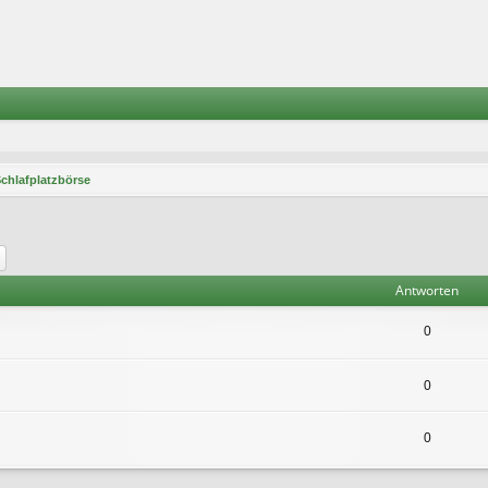
Schlafplatzbörse
he
Erweiterte Suche
Antworten
0
0
0