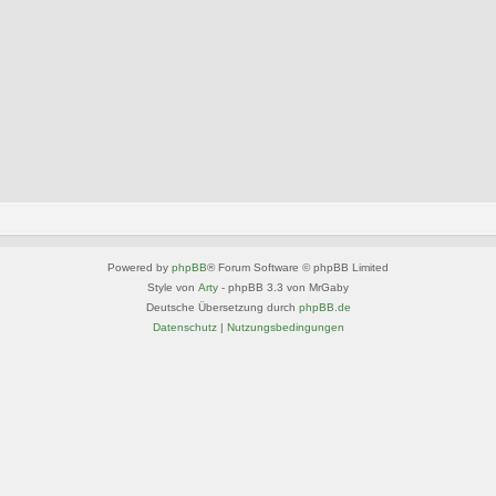
Powered by
phpBB
® Forum Software © phpBB Limited
Style von
Arty
- phpBB 3.3 von MrGaby
Deutsche Übersetzung durch
phpBB.de
Datenschutz
|
Nutzungsbedingungen