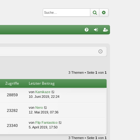
Suche
Erweiterte Suc
S
FA
n
eg
Q
m
ist
el
rie
de
re
3 Themen • Seite
1
von
1
n
n
Zugriffe
Letzter Beitrag
von
Kamikaze
28859
10. Juni 2019, 22:24
von
Nero
23282
12. Mai 2019, 07:36
von
Flip Fantastico
23340
5. April 2019, 17:50
3 Themen • Seite
1
von
1