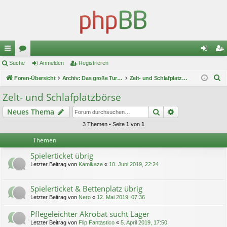
ch
Suche
or
Anmelden
Registrieren
n
eg
S
ne
Foren-Übersicht
en
Archiv: Das große Turnier 1
Zelt- und Schlafplatzbörse
m
ist
u
llz
el
rie
Zelt- und Schlafplatzbörse
c
ug
de
re
Suche
Erweiterte Suc
Neues Thema
h
e
riff
n
n
3 Themen • Seite
1
von
1
Themen
Spielerticket übrig
Letzter Beitrag von
Kamikaze
«
10. Juni 2019, 22:24
Spielerticket & Bettenplatz übrig
Letzter Beitrag von
Nero
«
12. Mai 2019, 07:36
Pflegeleichter Akrobat sucht Lager
Letzter Beitrag von
Flip Fantastico
«
5. April 2019, 17:50