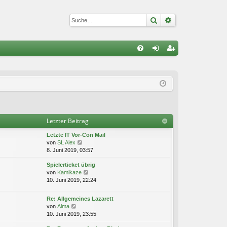
Suche
Erweiterte Suc
S
FA
n
eg
Q
m
ist
el
rie
de
re
Letzter Beitrag
n
n
Letzte IT Vor-Con Mail
N
von
SL Alex
e
8. Juni 2019, 03:57
u
Spielerticket übrig
e
N
von
Kamikaze
s
e
10. Juni 2019, 22:24
t
u
e
e
r
Re: Allgemeines Lazarett
s
B
N
von
Alma
t
e
e
10. Juni 2019, 23:55
e
i
u
r
t