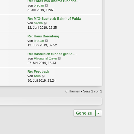
Re: Fotos von Andrea Binder a…
e
B
r
N
von
bredan
s
e
a
e
3. Juli 2019, 11:07
t
i
g
u
e
t
Re: MfG-Suche ab Bahnhof Fulda
e
r
r
N
von
Nijoba
s
B
a
e
12. Juni 2019, 22:25
t
e
g
u
e
i
Re: Haus Bärenfang
e
r
t
N
von
bredan
s
B
r
e
13. Juni 2019, 07:52
t
e
a
u
e
i
g
Re: Basteleien für das große …
e
r
t
N
von
Fhionghal Erryn
s
B
r
e
27. Mai 2019, 16:43
t
e
a
u
e
i
g
Re: Feedback
e
r
t
N
von
Aron
s
B
r
e
30. Juli 2019, 23:24
t
e
a
u
e
i
g
e
r
t
0 Themen • Seite
1
von
1
s
B
r
t
e
a
e
i
g
r
t
B
r
Gehe zu
e
a
i
g
t
r
a