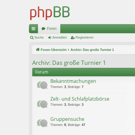
Foren
ch
Suche
Anmelden
Registrieren
ne
Foren-Übersicht
Archiv: Das große Turnier 1
llz
Archiv: Das große Turnier 1
ug
Forum
riff
Bekanntmachungen
Themen
:
3
,
Beiträge
:
7
Zelt- und Schlafplatzbörse
Themen
:
3
,
Beiträge
:
3
Gruppensuche
Themen
:
8
,
Beiträge
:
47