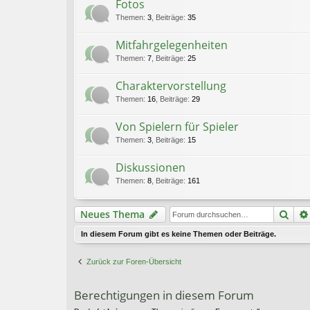
Fotos
Themen
:
3
,
Beiträge
:
35
Mitfahrgelegenheiten
Themen
:
7
,
Beiträge
:
25
Charaktervorstellung
Themen
:
16
,
Beiträge
:
29
Von Spielern für Spieler
Themen
:
3
,
Beiträge
:
15
Diskussionen
Themen
:
8
,
Beiträge
:
161
Suc
Neues Thema
In diesem Forum gibt es keine Themen oder Beiträge.
Zurück zur Foren-Übersicht
Berechtigungen in diesem Forum