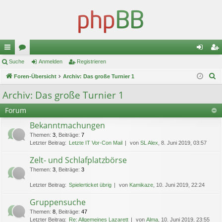
ch
Suche
or
Anmelden
Registrieren
n
eg
S
ne
Foren-Übersicht
en
Archiv: Das große Turnier 1
m
ist
u
llz
el
rie
Archiv: Das große Turnier 1
c
ug
de
re
Forum
h
e
riff
n
n
Bekanntmachungen
Themen
:
3
,
Beiträge
:
7
Letzter Beitrag:
Letzte IT Vor-Con Mail
von
SL Alex
, 8. Juni 2019, 03:57
Zelt- und Schlafplatzbörse
Themen
:
3
,
Beiträge
:
3
Letzter Beitrag:
Spielerticket übrig
von
Kamikaze
, 10. Juni 2019, 22:24
Gruppensuche
Themen
:
8
,
Beiträge
:
47
Letzter Beitrag:
Re: Allgemeines Lazarett
von
Alma
, 10. Juni 2019, 23:55