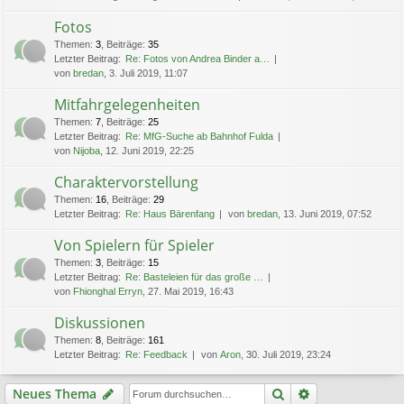
Fotos
Themen
:
3
,
Beiträge
:
35
Letzter Beitrag:
Re: Fotos von Andrea Binder a…
von
bredan
, 3. Juli 2019, 11:07
Mitfahrgelegenheiten
Themen
:
7
,
Beiträge
:
25
Letzter Beitrag:
Re: MfG-Suche ab Bahnhof Fulda
von
Nijoba
, 12. Juni 2019, 22:25
Charaktervorstellung
Themen
:
16
,
Beiträge
:
29
Letzter Beitrag:
Re: Haus Bärenfang
von
bredan
, 13. Juni 2019, 07:52
Von Spielern für Spieler
Themen
:
3
,
Beiträge
:
15
Letzter Beitrag:
Re: Basteleien für das große …
von
Fhionghal Erryn
, 27. Mai 2019, 16:43
Diskussionen
Themen
:
8
,
Beiträge
:
161
Letzter Beitrag:
Re: Feedback
von
Aron
, 30. Juli 2019, 23:24
Suche
Erweiterte Suc
Neues Thema