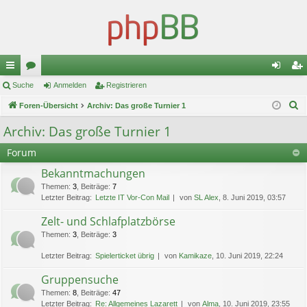
ch
Suche
or
Anmelden
Registrieren
n
eg
S
ne
Foren-Übersicht
en
Archiv: Das große Turnier 1
m
ist
u
llz
el
rie
Archiv: Das große Turnier 1
c
ug
de
re
Forum
h
e
riff
n
n
Bekanntmachungen
Themen
:
3
,
Beiträge
:
7
Letzter Beitrag:
Letzte IT Vor-Con Mail
von
SL Alex
, 8. Juni 2019, 03:57
Zelt- und Schlafplatzbörse
Themen
:
3
,
Beiträge
:
3
Letzter Beitrag:
Spielerticket übrig
von
Kamikaze
, 10. Juni 2019, 22:24
Gruppensuche
Themen
:
8
,
Beiträge
:
47
Letzter Beitrag:
Re: Allgemeines Lazarett
von
Alma
, 10. Juni 2019, 23:55