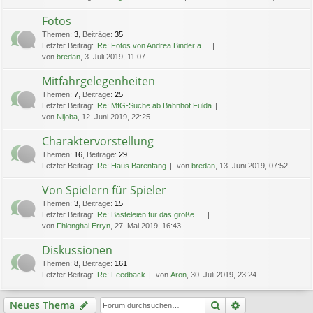
Fotos
Themen
:
3
,
Beiträge
:
35
Letzter Beitrag:
Re: Fotos von Andrea Binder a…
von
bredan
, 3. Juli 2019, 11:07
Mitfahrgelegenheiten
Themen
:
7
,
Beiträge
:
25
Letzter Beitrag:
Re: MfG-Suche ab Bahnhof Fulda
von
Nijoba
, 12. Juni 2019, 22:25
Charaktervorstellung
Themen
:
16
,
Beiträge
:
29
Letzter Beitrag:
Re: Haus Bärenfang
von
bredan
, 13. Juni 2019, 07:52
Von Spielern für Spieler
Themen
:
3
,
Beiträge
:
15
Letzter Beitrag:
Re: Basteleien für das große …
von
Fhionghal Erryn
, 27. Mai 2019, 16:43
Diskussionen
Themen
:
8
,
Beiträge
:
161
Letzter Beitrag:
Re: Feedback
von
Aron
, 30. Juli 2019, 23:24
Suche
Erweiterte Suc
Neues Thema