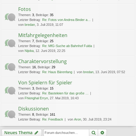
Fotos
Themen
:
3
,
Beiträge
:
35
Letzter Beitrag:
Re: Fotos von Andrea Binder a…
von
bredan
, 3. Juli 2019, 11:07
Mitfahrgelegenheiten
Themen
:
7
,
Beiträge
:
25
Letzter Beitrag:
Re: MfG-Suche ab Bahnhof Fulda
von
Nijoba
, 12. Juni 2019, 22:25
Charaktervorstellung
Themen
:
16
,
Beiträge
:
29
Letzter Beitrag:
Re: Haus Bärenfang
von
bredan
, 13. Juni 2019, 07:52
Von Spielern für Spieler
Themen
:
3
,
Beiträge
:
15
Letzter Beitrag:
Re: Basteleien für das große …
von
Fhionghal Erryn
, 27. Mai 2019, 16:43
Diskussionen
Themen
:
8
,
Beiträge
:
161
Letzter Beitrag:
Re: Feedback
von
Aron
, 30. Juli 2019, 23:24
Suche
Erweiterte Suc
Neues Thema