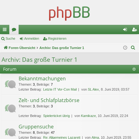
ch
Suche
or
Anmelden
Registrieren
n
eg
S
ne
Foren-Übersicht
en
Archiv: Das große Turnier 1
m
ist
u
llz
el
rie
Archiv: Das große Turnier 1
c
ug
de
re
Forum
h
e
riff
n
n
Bekanntmachungen
Themen
:
3
,
Beiträge
:
7
Letzter Beitrag:
Letzte IT Vor-Con Mail
von
SL Alex
, 8. Juni 2019, 03:57
Zelt- und Schlafplatzbörse
Themen
:
3
,
Beiträge
:
3
Letzter Beitrag:
Spielerticket übrig
von
Kamikaze
, 10. Juni 2019, 22:24
Gruppensuche
Themen
:
8
,
Beiträge
:
47
Letzter Beitrag:
Re: Allgemeines Lazarett
von
Alma
, 10. Juni 2019, 23:55