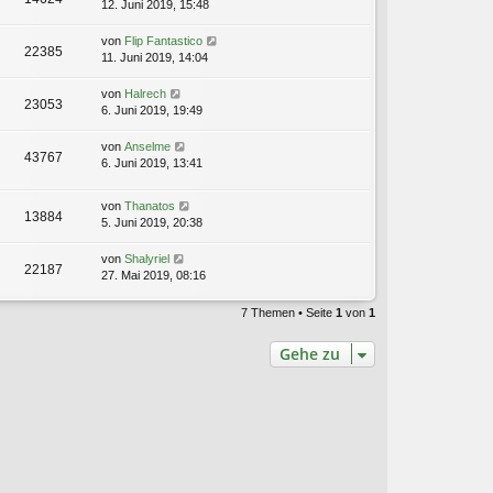
12. Juni 2019, 15:48
von
Flip Fantastico
22385
11. Juni 2019, 14:04
von
Halrech
23053
6. Juni 2019, 19:49
von
Anselme
43767
6. Juni 2019, 13:41
von
Thanatos
13884
5. Juni 2019, 20:38
von
Shalyriel
22187
27. Mai 2019, 08:16
7 Themen • Seite
1
von
1
Gehe zu