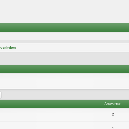
egenheiten
he
Erweiterte Suche
Antworten
2
1