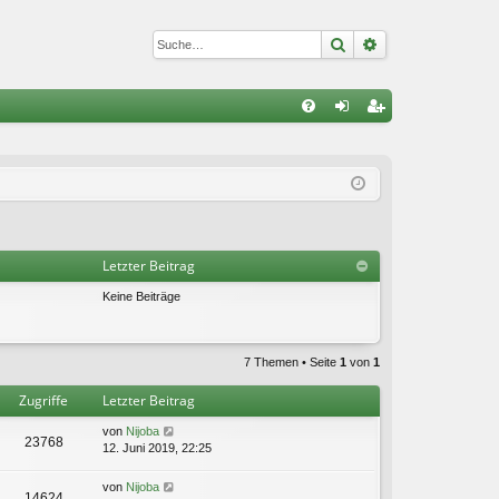
Suche
Erweiterte Suc
S
FA
n
eg
Q
m
ist
el
rie
de
re
Letzter Beitrag
n
n
Keine Beiträge
7 Themen • Seite
1
von
1
Zugriffe
Letzter Beitrag
von
Nijoba
23768
12. Juni 2019, 22:25
von
Nijoba
14624