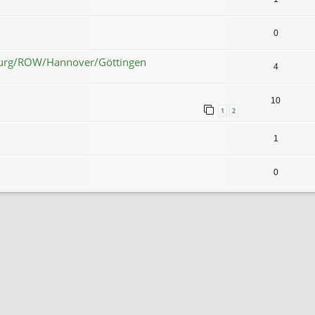
0
burg/ROW/Hannover/Göttingen
4
10
1
2
1
0