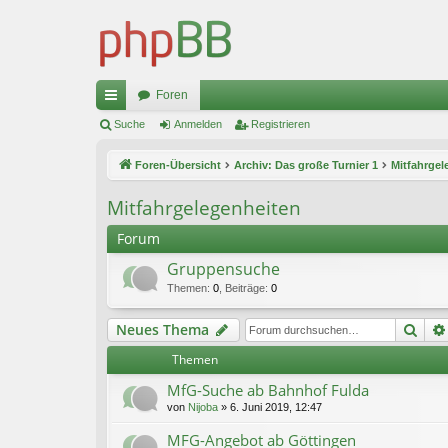
Foren
ch
Suche
Anmelden
Registrieren
ne
Foren-Übersicht
Archiv: Das große Turnier 1
Mitfahrgel
llz
Mitfahrgelegenheiten
ug
Forum
riff
Gruppensuche
Themen
:
0
,
Beiträge
:
0
Suc
Neues Thema
Themen
MfG-Suche ab Bahnhof Fulda
von
Nijoba
»
6. Juni 2019, 12:47
MFG-Angebot ab Göttingen