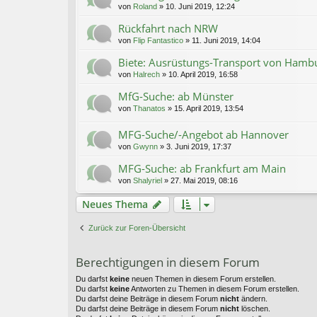
von
Roland
»
10. Juni 2019, 12:24
Rückfahrt nach NRW
von
Flip Fantastico
»
11. Juni 2019, 14:04
Biete: Ausrüstungs-Transport von Ham
von
Halrech
»
10. April 2019, 16:58
MfG-Suche: ab Münster
von
Thanatos
»
15. April 2019, 13:54
MFG-Suche/-Angebot ab Hannover
von
Gwynn
»
3. Juni 2019, 17:37
MFG-Suche: ab Frankfurt am Main
von
Shalyriel
»
27. Mai 2019, 08:16
Neues Thema
Zurück zur Foren-Übersicht
Berechtigungen in diesem Forum
Du darfst
keine
neuen Themen in diesem Forum erstellen.
Du darfst
keine
Antworten zu Themen in diesem Forum erstellen.
Du darfst deine Beiträge in diesem Forum
nicht
ändern.
Du darfst deine Beiträge in diesem Forum
nicht
löschen.