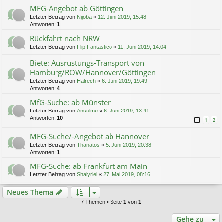
MFG-Angebot ab Göttingen
Letzter Beitrag von
Nijoba
«
12. Juni 2019, 15:48
Antworten:
1
Rückfahrt nach NRW
Letzter Beitrag von
Flip Fantastico
«
11. Juni 2019, 14:04
Biete: Ausrüstungs-Transport von
Hamburg/ROW/Hannover/Göttingen
Letzter Beitrag von
Halrech
«
6. Juni 2019, 19:49
Antworten:
4
MfG-Suche: ab Münster
Letzter Beitrag von
Anselme
«
6. Juni 2019, 13:41
Antworten:
10
1
2
MFG-Suche/-Angebot ab Hannover
Letzter Beitrag von
Thanatos
«
5. Juni 2019, 20:38
Antworten:
1
MFG-Suche: ab Frankfurt am Main
Letzter Beitrag von
Shalyriel
«
27. Mai 2019, 08:16
Neues Thema
7 Themen • Seite
1
von
1
Gehe zu