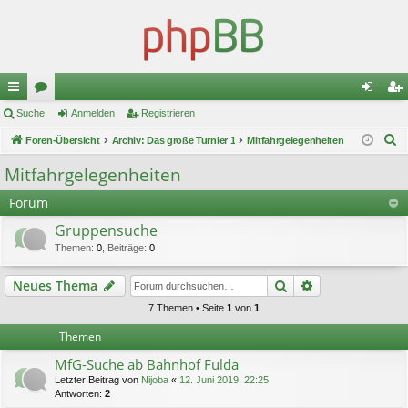
ch
Suche
or
Anmelden
Registrieren
n
eg
S
ne
Foren-Übersicht
en
Archiv: Das große Turnier 1
Mitfahrgelegenheiten
m
ist
u
llz
el
rie
Mitfahrgelegenheiten
c
ug
de
re
Forum
h
e
riff
n
n
Gruppensuche
Themen
:
0
,
Beiträge
:
0
Suche
Erweiterte Suc
Neues Thema
7 Themen • Seite
1
von
1
Themen
MfG-Suche ab Bahnhof Fulda
Letzter Beitrag von
Nijoba
«
12. Juni 2019, 22:25
Antworten:
2