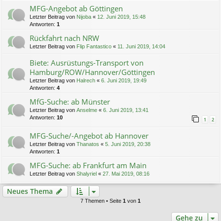
MFG-Angebot ab Göttingen
Letzter Beitrag von
Nijoba
«
12. Juni 2019, 15:48
Antworten:
1
Rückfahrt nach NRW
Letzter Beitrag von
Flip Fantastico
«
11. Juni 2019, 14:04
Biete: Ausrüstungs-Transport von
Hamburg/ROW/Hannover/Göttingen
Letzter Beitrag von
Halrech
«
6. Juni 2019, 19:49
Antworten:
4
MfG-Suche: ab Münster
Letzter Beitrag von
Anselme
«
6. Juni 2019, 13:41
Antworten:
10
1
2
MFG-Suche/-Angebot ab Hannover
Letzter Beitrag von
Thanatos
«
5. Juni 2019, 20:38
Antworten:
1
MFG-Suche: ab Frankfurt am Main
Letzter Beitrag von
Shalyriel
«
27. Mai 2019, 08:16
Neues Thema
7 Themen • Seite
1
von
1
Gehe zu