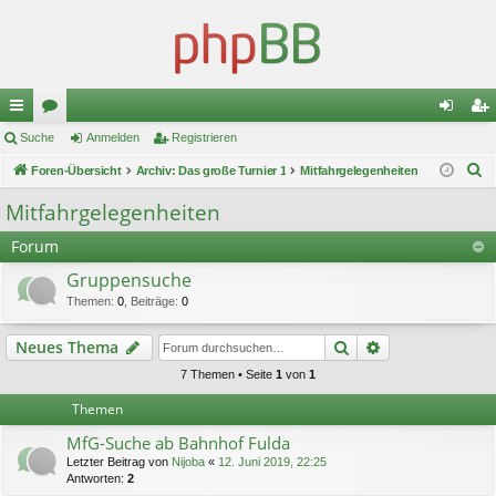
ch
Suche
or
Anmelden
Registrieren
n
eg
S
ne
Foren-Übersicht
en
Archiv: Das große Turnier 1
Mitfahrgelegenheiten
m
ist
u
llz
el
rie
Mitfahrgelegenheiten
c
ug
de
re
Forum
h
e
riff
n
n
Gruppensuche
Themen
:
0
,
Beiträge
:
0
Suche
Erweiterte Suc
Neues Thema
7 Themen • Seite
1
von
1
Themen
MfG-Suche ab Bahnhof Fulda
Letzter Beitrag von
Nijoba
«
12. Juni 2019, 22:25
Antworten:
2