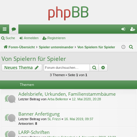
ch
Suche
or
Anmelden
Registrieren
n
eg
S
ne
Foren-Übersicht
en
Spieler untereinander
Von Spielern für Spieler
m
ist
u
llz
el
rie
Von Spielern für Spieler
c
ug
de
re
Suche
Erweiterte Suc
Neues Thema
h
e
riff
n
n
3 Themen • Seite
1
von
1
Themen
Adelsbriefe, Urkunden, Familienstammbäume
Letzter Beitrag von
Arba Bellentor
«
12. Mai 2020, 20:28
Banner Anfertigung
Letzter Beitrag von
SL Frizzi
«
16. Mai 2019, 09:37
Antworten:
8
LARP-Schriften