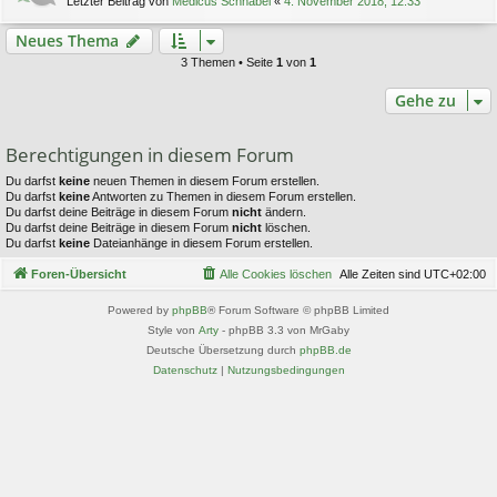
Letzter Beitrag von
Medicus Schnabel
«
4. November 2018, 12:33
Neues Thema
3 Themen • Seite
1
von
1
Gehe zu
Berechtigungen in diesem Forum
Du darfst
keine
neuen Themen in diesem Forum erstellen.
Du darfst
keine
Antworten zu Themen in diesem Forum erstellen.
Du darfst deine Beiträge in diesem Forum
nicht
ändern.
Du darfst deine Beiträge in diesem Forum
nicht
löschen.
Du darfst
keine
Dateianhänge in diesem Forum erstellen.
Foren-Übersicht
Alle Cookies löschen
Alle Zeiten sind
UTC+02:00
Powered by
phpBB
® Forum Software © phpBB Limited
Style von
Arty
- phpBB 3.3 von MrGaby
Deutsche Übersetzung durch
phpBB.de
Datenschutz
|
Nutzungsbedingungen