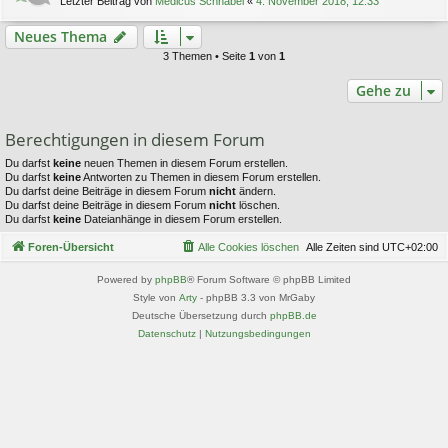
Letzter Beitrag von
Medicus Schnabel
«
4. November 2018, 12:33
Neues Thema
3 Themen • Seite
1
von
1
Gehe zu
Berechtigungen in diesem Forum
Du darfst
keine
neuen Themen in diesem Forum erstellen.
Du darfst
keine
Antworten zu Themen in diesem Forum erstellen.
Du darfst deine Beiträge in diesem Forum
nicht
ändern.
Du darfst deine Beiträge in diesem Forum
nicht
löschen.
Du darfst
keine
Dateianhänge in diesem Forum erstellen.
Foren-Übersicht
Alle Cookies löschen
Alle Zeiten sind
UTC+02:00
Powered by
phpBB
® Forum Software © phpBB Limited
Style von
Arty
- phpBB 3.3 von MrGaby
Deutsche Übersetzung durch
phpBB.de
Datenschutz
|
Nutzungsbedingungen