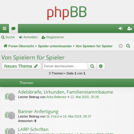
ch
Suche
or
Anmelden
Registrieren
n
eg
S
ne
Foren-Übersicht
en
Spieler untereinander
Von Spielern für Spieler
m
ist
u
llz
el
rie
Von Spielern für Spieler
c
ug
de
re
Suche
Erweiterte Suc
Neues Thema
h
e
riff
n
n
3 Themen • Seite
1
von
1
Themen
Adelsbriefe, Urkunden, Familienstammbäume
Letzter Beitrag von
Arba Bellentor
«
12. Mai 2020, 20:28
Banner Anfertigung
Letzter Beitrag von
SL Frizzi
«
16. Mai 2019, 09:37
Antworten:
8
LARP-Schriften