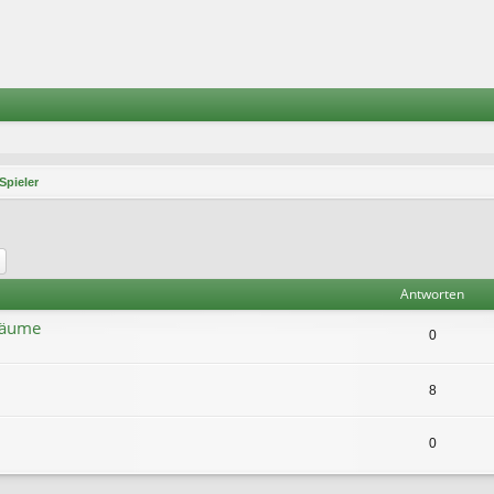
Spieler
he
Erweiterte Suche
Antworten
bäume
0
8
0