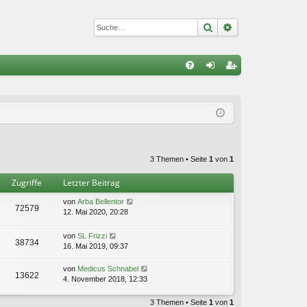
Suche
Erweiterte Suc
S
FA
n
eg
Q
m
ist
el
rie
de
re
3 Themen • Seite
1
von
1
n
n
Zugriffe
Letzter Beitrag
von
Arba Bellentor
72579
12. Mai 2020, 20:28
von
SL Frizzi
38734
16. Mai 2019, 09:37
von
Medicus Schnabel
13622
4. November 2018, 12:33
3 Themen • Seite
1
von
1