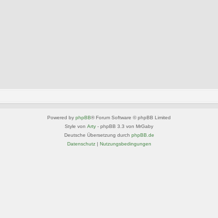
Powered by
phpBB
® Forum Software © phpBB Limited
Style von
Arty
- phpBB 3.3 von MrGaby
Deutsche Übersetzung durch
phpBB.de
Datenschutz
|
Nutzungsbedingungen