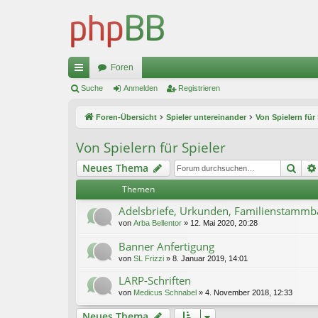
Foren
ch
Suche
Anmelden
Registrieren
ne
Foren-Übersicht
Spieler untereinander
Von Spielern für 
llz
Von Spielern für Spieler
ug
Suc
Neues Thema
riff
Themen
Adelsbriefe, Urkunden, Familienstamm
von
Arba Bellentor
»
12. Mai 2020, 20:28
Banner Anfertigung
von
SL Frizzi
»
8. Januar 2019, 14:01
LARP-Schriften
von
Medicus Schnabel
»
4. November 2018, 12:33
Neues Thema