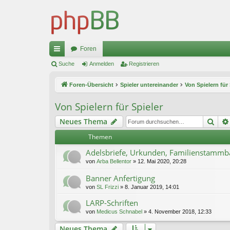
Foren
ch
Suche
Anmelden
Registrieren
ne
Foren-Übersicht
Spieler untereinander
Von Spielern für 
llz
Von Spielern für Spieler
ug
Suc
Neues Thema
riff
Themen
Adelsbriefe, Urkunden, Familienstamm
von
Arba Bellentor
»
12. Mai 2020, 20:28
Banner Anfertigung
von
SL Frizzi
»
8. Januar 2019, 14:01
LARP-Schriften
von
Medicus Schnabel
»
4. November 2018, 12:33
Neues Thema