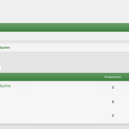
Spieler
he
Erweiterte Suche
Antworten
bäume
0
8
0