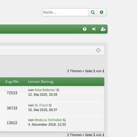
Suche
Erweiterte Suc
S
FA
n
eg
Q
m
ist
el
rie
de
re
3 Themen • Seite
1
von
1
n
n
Zugriffe
Letzter Beitrag
von
Arba Bellentor
72533
12. Mai 2020, 20:28
von
SL Frizzi
38733
16. Mai 2019, 09:37
von
Medicus Schnabel
13622
4. November 2018, 12:33
3 Themen • Seite
1
von
1