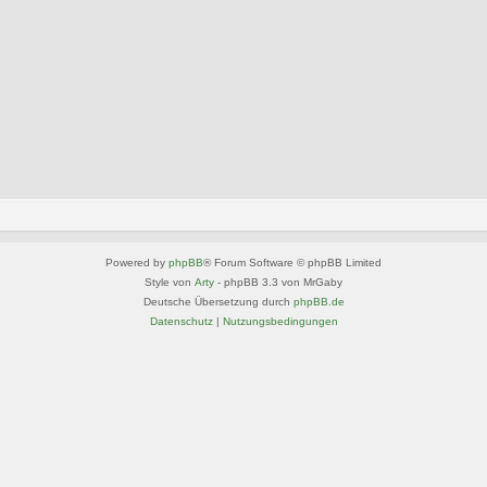
Powered by
phpBB
® Forum Software © phpBB Limited
Style von
Arty
- phpBB 3.3 von MrGaby
Deutsche Übersetzung durch
phpBB.de
Datenschutz
|
Nutzungsbedingungen