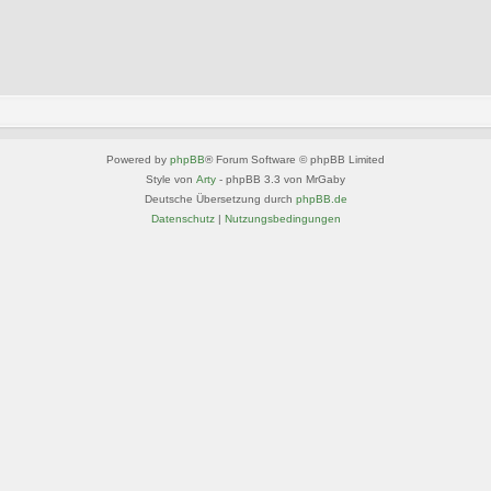
Powered by
phpBB
® Forum Software © phpBB Limited
Style von
Arty
- phpBB 3.3 von MrGaby
Deutsche Übersetzung durch
phpBB.de
Datenschutz
|
Nutzungsbedingungen