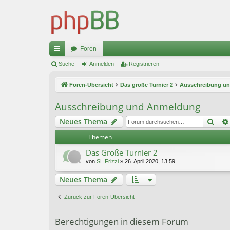
Foren
ch
Suche
Anmelden
Registrieren
ne
Foren-Übersicht
Das große Turnier 2
Ausschreibung u
llz
Ausschreibung und Anmeldung
ug
Suc
Neues Thema
riff
Themen
Das Große Turnier 2
von
SL Frizzi
»
26. April 2020, 13:59
Neues Thema
Zurück zur Foren-Übersicht
Berechtigungen in diesem Forum