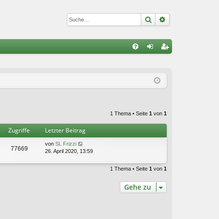
Suche
Erweiterte Suc
S
FA
n
eg
Q
m
ist
el
rie
de
re
1 Thema • Seite
1
von
1
n
n
Zugriffe
Letzter Beitrag
von
SL Frizzi
77669
26. April 2020, 13:59
1 Thema • Seite
1
von
1
Gehe zu