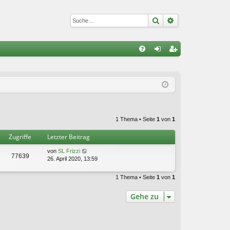
Suche
Erweiterte Suc
S
FA
n
eg
Q
m
ist
el
rie
de
re
1 Thema • Seite
1
von
1
n
n
Zugriffe
Letzter Beitrag
von
SL Frizzi
77639
26. April 2020, 13:59
1 Thema • Seite
1
von
1
Gehe zu