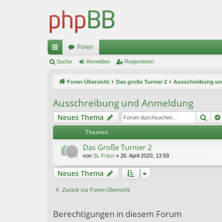
Foren
ch
Suche
Anmelden
Registrieren
ne
Foren-Übersicht
Das große Turnier 2
Ausschreibung u
llz
Ausschreibung und Anmeldung
ug
Suc
Neues Thema
riff
Themen
Das Große Turnier 2
von
SL Frizzi
»
26. April 2020, 13:59
Neues Thema
Zurück zur Foren-Übersicht
Berechtigungen in diesem Forum