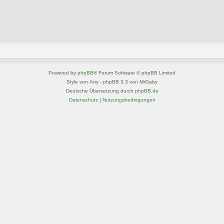
Powered by
phpBB
® Forum Software © phpBB Limited
Style von
Arty
- phpBB 3.3 von MrGaby
Deutsche Übersetzung durch
phpBB.de
Datenschutz
|
Nutzungsbedingungen