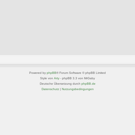
Powered by
phpBB
® Forum Software © phpBB Limited
Style von
Arty
- phpBB 3.3 von MrGaby
Deutsche Übersetzung durch
phpBB.de
Datenschutz
|
Nutzungsbedingungen