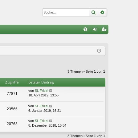
Suche
Erweiterte Suc
S
FA
n
eg
Q
m
ist
el
rie
de
re
3 Themen • Seite
1
von
1
n
n
Zugriffe
Letzter Beitrag
von
SL Frizzi
77871
18. April 2019, 13:55
von
SL Frizzi
23566
6. Januar 2019, 16:21
von
SL Frizzi
20763
8. Dezember 2018, 15:54
3 Themen • Seite
1
von
1