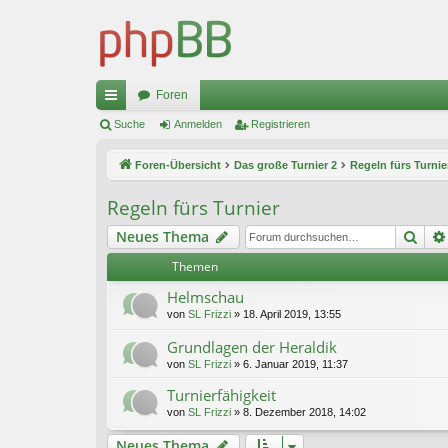
Foren
ch
Suche
Anmelden
Registrieren
ne
Foren-Übersicht
Das große Turnier 2
Regeln fürs Turnie
llz
Regeln fürs Turnier
ug
Suc
Neues Thema
riff
Themen
Helmschau
von
SL Frizzi
»
18. April 2019, 13:55
Grundlagen der Heraldik
von
SL Frizzi
»
6. Januar 2019, 11:37
Turnierfähigkeit
von
SL Frizzi
»
8. Dezember 2018, 14:02
Neues Thema