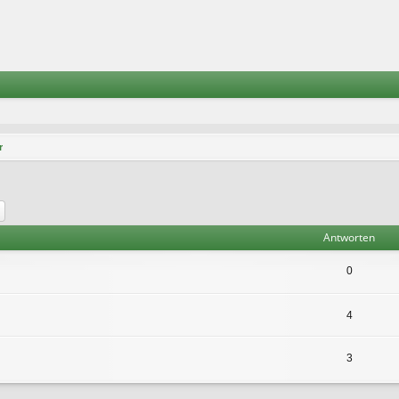
r
he
Erweiterte Suche
Antworten
0
4
3