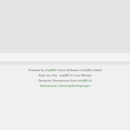
Powered by
phpBB
® Forum Software © phpBB Limited
Style von
Arty
- phpBB 3.3 von MrGaby
Deutsche Übersetzung durch
phpBB.de
Datenschutz
|
Nutzungsbedingungen