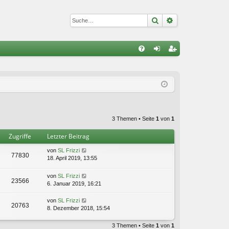
Suche
Erweiterte Suc
S
FA
n
eg
Q
m
ist
el
rie
de
re
3 Themen • Seite
1
von
1
n
n
Zugriffe
Letzter Beitrag
von
SL Frizzi
77830
18. April 2019, 13:55
von
SL Frizzi
23566
6. Januar 2019, 16:21
von
SL Frizzi
20763
8. Dezember 2018, 15:54
3 Themen • Seite
1
von
1