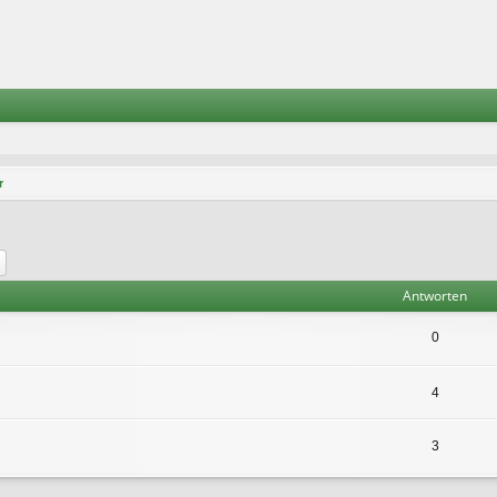
r
he
Erweiterte Suche
Antworten
0
4
3