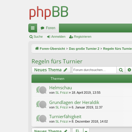
Foren
ch
Suche
Anmelden
Registrieren
ne
Foren-Übersicht
Das große Turnier 2
Regeln fürs Turnie
llz
Regeln fürs Turnier
ug
Suc
Neues Thema
riff
Themen
Helmschau
von
SL Frizzi
»
18. April 2019, 13:55
Grundlagen der Heraldik
von
SL Frizzi
»
6. Januar 2019, 11:37
Turnierfähigkeit
von
SL Frizzi
»
8. Dezember 2018, 14:02
Neues Thema