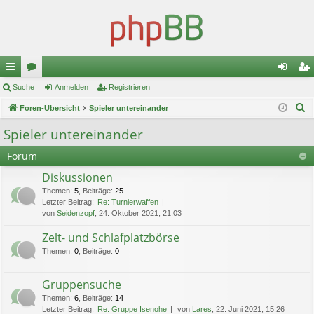
ch
Suche
or
Anmelden
Registrieren
n
eg
S
ne
Foren-Übersicht
en
Spieler untereinander
m
ist
u
llz
el
rie
Spieler untereinander
c
ug
de
re
Forum
h
e
riff
n
n
Diskussionen
Themen
:
5
,
Beiträge
:
25
Letzter Beitrag:
Re: Turnierwaffen
von
Seidenzopf
, 24. Oktober 2021, 21:03
Zelt- und Schlafplatzbörse
Themen
:
0
,
Beiträge
:
0
Gruppensuche
Themen
:
6
,
Beiträge
:
14
Letzter Beitrag:
Re: Gruppe Isenohe
von
Lares
, 22. Juni 2021, 15:26