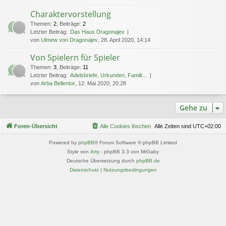
Charaktervorstellung
Themen
:
2
,
Beiträge
:
2
Letzter Beitrag:
Das Haus Dragonajev
von
Ulmew von Dragonajev
, 28. April 2020, 14:14
Von Spielern für Spieler
Themen
:
3
,
Beiträge
:
11
Letzter Beitrag:
Adelsbriefe, Urkunden, Famili…
von
Arba Bellentor
, 12. Mai 2020, 20:28
Gehe zu
Foren-Übersicht
Alle Cookies löschen
Alle Zeiten sind
UTC+02:00
Powered by
phpBB
® Forum Software © phpBB Limited
Style von
Arty
- phpBB 3.3 von MrGaby
Deutsche Übersetzung durch
phpBB.de
Datenschutz
|
Nutzungsbedingungen