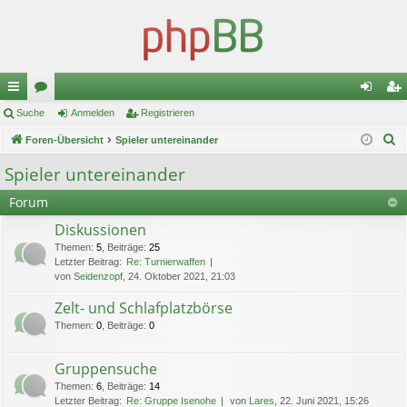
ch
Suche
or
Anmelden
Registrieren
n
eg
S
ne
Foren-Übersicht
en
Spieler untereinander
m
ist
u
llz
el
rie
Spieler untereinander
c
ug
de
re
Forum
h
e
riff
n
n
Diskussionen
Themen
:
5
,
Beiträge
:
25
Letzter Beitrag:
Re: Turnierwaffen
von
Seidenzopf
, 24. Oktober 2021, 21:03
Zelt- und Schlafplatzbörse
Themen
:
0
,
Beiträge
:
0
Gruppensuche
Themen
:
6
,
Beiträge
:
14
Letzter Beitrag:
Re: Gruppe Isenohe
von
Lares
, 22. Juni 2021, 15:26