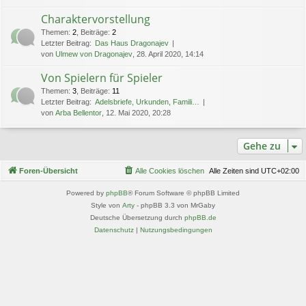
Charaktervorstellung
Themen
:
2
,
Beiträge
:
2
Letzter Beitrag:
Das Haus Dragonajev
von
Ulmew von Dragonajev
, 28. April 2020, 14:14
Von Spielern für Spieler
Themen
:
3
,
Beiträge
:
11
Letzter Beitrag:
Adelsbriefe, Urkunden, Famili…
von
Arba Bellentor
, 12. Mai 2020, 20:28
Gehe zu
Foren-Übersicht
Alle Cookies löschen
Alle Zeiten sind
UTC+02:00
Powered by
phpBB
® Forum Software © phpBB Limited
Style von
Arty
- phpBB 3.3 von MrGaby
Deutsche Übersetzung durch
phpBB.de
Datenschutz
|
Nutzungsbedingungen