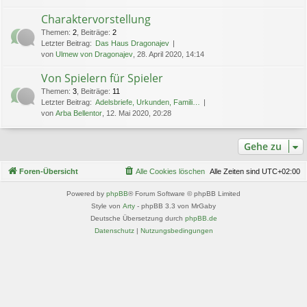
Charaktervorstellung
Themen
:
2
,
Beiträge
:
2
Letzter Beitrag:
Das Haus Dragonajev
von
Ulmew von Dragonajev
, 28. April 2020, 14:14
Von Spielern für Spieler
Themen
:
3
,
Beiträge
:
11
Letzter Beitrag:
Adelsbriefe, Urkunden, Famili…
von
Arba Bellentor
, 12. Mai 2020, 20:28
Gehe zu
Foren-Übersicht
Alle Cookies löschen
Alle Zeiten sind
UTC+02:00
Powered by
phpBB
® Forum Software © phpBB Limited
Style von
Arty
- phpBB 3.3 von MrGaby
Deutsche Übersetzung durch
phpBB.de
Datenschutz
|
Nutzungsbedingungen