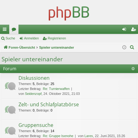
ch
Suche
or
Anmelden
Registrieren
n
eg
S
ne
Foren-Übersicht
en
Spieler untereinander
m
ist
u
llz
el
rie
Spieler untereinander
c
ug
de
re
Forum
h
e
riff
n
n
Diskussionen
Themen
:
5
,
Beiträge
:
25
Letzter Beitrag:
Re: Turnierwaffen
von
Seidenzopf
, 24. Oktober 2021, 21:03
Zelt- und Schlafplatzbörse
Themen
:
0
,
Beiträge
:
0
Gruppensuche
Themen
:
6
,
Beiträge
:
14
Letzter Beitrag:
Re: Gruppe Isenohe
von
Lares
, 22. Juni 2021, 15:26