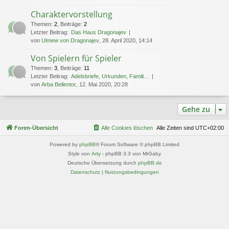
Charaktervorstellung
Themen
:
2
,
Beiträge
:
2
Letzter Beitrag:
Das Haus Dragonajev
von
Ulmew von Dragonajev
, 28. April 2020, 14:14
Von Spielern für Spieler
Themen
:
3
,
Beiträge
:
11
Letzter Beitrag:
Adelsbriefe, Urkunden, Famili…
von
Arba Bellentor
, 12. Mai 2020, 20:28
Gehe zu
Foren-Übersicht
Alle Cookies löschen
Alle Zeiten sind
UTC+02:00
Powered by
phpBB
® Forum Software © phpBB Limited
Style von
Arty
- phpBB 3.3 von MrGaby
Deutsche Übersetzung durch
phpBB.de
Datenschutz
|
Nutzungsbedingungen