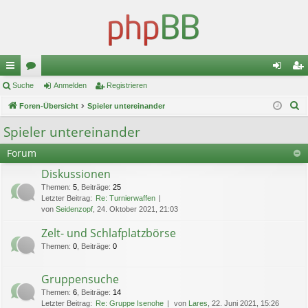
ch
Suche
or
Anmelden
Registrieren
n
eg
S
ne
Foren-Übersicht
en
Spieler untereinander
m
ist
u
llz
el
rie
Spieler untereinander
c
ug
de
re
Forum
h
e
riff
n
n
Diskussionen
Themen
:
5
,
Beiträge
:
25
Letzter Beitrag:
Re: Turnierwaffen
von
Seidenzopf
, 24. Oktober 2021, 21:03
Zelt- und Schlafplatzbörse
Themen
:
0
,
Beiträge
:
0
Gruppensuche
Themen
:
6
,
Beiträge
:
14
Letzter Beitrag:
Re: Gruppe Isenohe
von
Lares
, 22. Juni 2021, 15:26