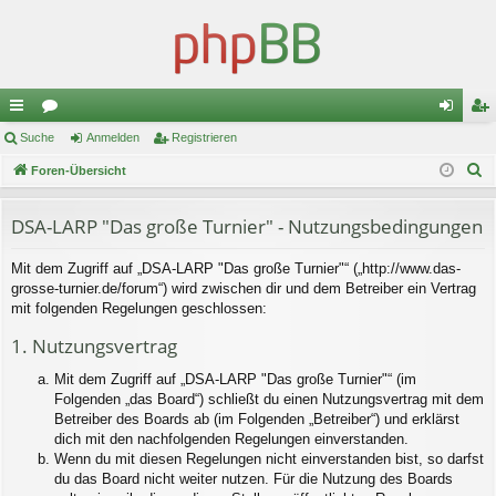
ch
Suche
or
Anmelden
Registrieren
n
eg
S
ne
Foren-Übersicht
en
m
ist
u
llz
el
rie
c
DSA-LARP "Das große Turnier" - Nutzungsbedingungen
ug
de
re
h
Mit dem Zugriff auf „DSA-LARP "Das große Turnier"“ („http://www.das-
e
riff
n
n
grosse-turnier.de/forum“) wird zwischen dir und dem Betreiber ein Vertrag
mit folgenden Regelungen geschlossen:
1. Nutzungsvertrag
Mit dem Zugriff auf „DSA-LARP "Das große Turnier"“ (im
Folgenden „das Board“) schließt du einen Nutzungsvertrag mit dem
Betreiber des Boards ab (im Folgenden „Betreiber“) und erklärst
dich mit den nachfolgenden Regelungen einverstanden.
Wenn du mit diesen Regelungen nicht einverstanden bist, so darfst
du das Board nicht weiter nutzen. Für die Nutzung des Boards