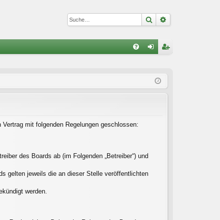
Suche
Erweiterte Suc
S
FA
n
eg
Q
m
ist
el
rie
de
re
n
n
in Vertrag mit folgenden Regelungen geschlossen:
reiber des Boards ab (im Folgenden „Betreiber“) und
gelten jeweils die an dieser Stelle veröffentlichten
gekündigt werden.