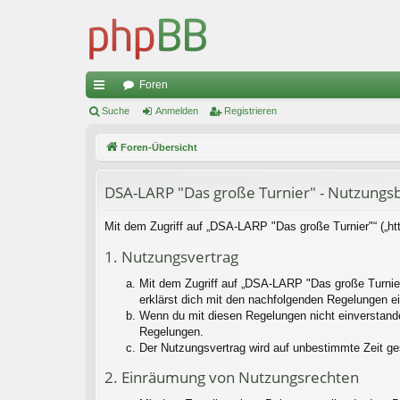
Foren
ch
Suche
Anmelden
Registrieren
ne
Foren-Übersicht
llz
DSA-LARP "Das große Turnier" - Nutzung
ug
riff
Mit dem Zugriff auf „DSA-LARP "Das große Turnier"“ („ht
1. Nutzungsvertrag
Mit dem Zugriff auf „DSA-LARP "Das große Turnier
erklärst dich mit den nachfolgenden Regelungen e
Wenn du mit diesen Regelungen nicht einverstanden 
Regelungen.
Der Nutzungsvertrag wird auf unbestimmte Zeit ge
2. Einräumung von Nutzungsrechten