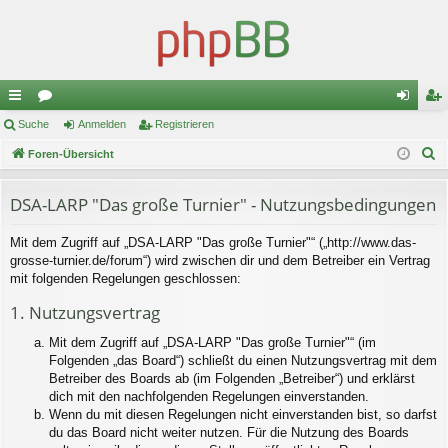
ch
Suche
or
Anmelden
Registrieren
n
eg
S
ne
Foren-Übersicht
en
m
ist
u
llz
el
rie
c
DSA-LARP "Das große Turnier" - Nutzungsbedingungen
ug
de
re
h
Mit dem Zugriff auf „DSA-LARP "Das große Turnier"“ („http://www.das-
e
riff
n
n
grosse-turnier.de/forum“) wird zwischen dir und dem Betreiber ein Vertrag
mit folgenden Regelungen geschlossen:
1. Nutzungsvertrag
Mit dem Zugriff auf „DSA-LARP "Das große Turnier"“ (im
Folgenden „das Board“) schließt du einen Nutzungsvertrag mit dem
Betreiber des Boards ab (im Folgenden „Betreiber“) und erklärst
dich mit den nachfolgenden Regelungen einverstanden.
Wenn du mit diesen Regelungen nicht einverstanden bist, so darfst
du das Board nicht weiter nutzen. Für die Nutzung des Boards