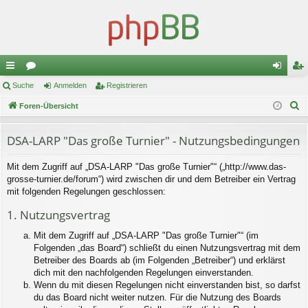
ch
Suche
or
Anmelden
Registrieren
n
eg
S
ne
Foren-Übersicht
en
m
ist
u
llz
el
rie
c
DSA-LARP "Das große Turnier" - Nutzungsbedingungen
ug
de
re
h
Mit dem Zugriff auf „DSA-LARP "Das große Turnier"“ („http://www.das-
e
riff
n
n
grosse-turnier.de/forum“) wird zwischen dir und dem Betreiber ein Vertrag
mit folgenden Regelungen geschlossen:
1. Nutzungsvertrag
Mit dem Zugriff auf „DSA-LARP "Das große Turnier"“ (im
Folgenden „das Board“) schließt du einen Nutzungsvertrag mit dem
Betreiber des Boards ab (im Folgenden „Betreiber“) und erklärst
dich mit den nachfolgenden Regelungen einverstanden.
Wenn du mit diesen Regelungen nicht einverstanden bist, so darfst
du das Board nicht weiter nutzen. Für die Nutzung des Boards