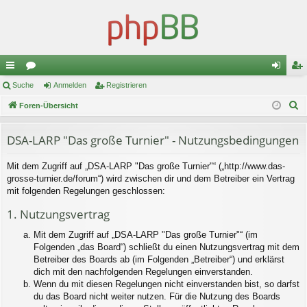
ch
Suche
or
Anmelden
Registrieren
n
eg
S
ne
Foren-Übersicht
en
m
ist
u
llz
el
rie
c
DSA-LARP "Das große Turnier" - Nutzungsbedingungen
ug
de
re
h
Mit dem Zugriff auf „DSA-LARP "Das große Turnier"“ („http://www.das-
e
riff
n
n
grosse-turnier.de/forum“) wird zwischen dir und dem Betreiber ein Vertrag
mit folgenden Regelungen geschlossen:
1. Nutzungsvertrag
Mit dem Zugriff auf „DSA-LARP "Das große Turnier"“ (im
Folgenden „das Board“) schließt du einen Nutzungsvertrag mit dem
Betreiber des Boards ab (im Folgenden „Betreiber“) und erklärst
dich mit den nachfolgenden Regelungen einverstanden.
Wenn du mit diesen Regelungen nicht einverstanden bist, so darfst
du das Board nicht weiter nutzen. Für die Nutzung des Boards