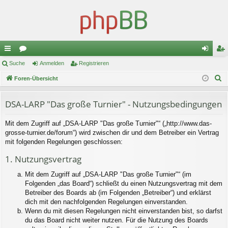
ch
Suche
or
Anmelden
Registrieren
n
eg
S
ne
Foren-Übersicht
en
m
ist
u
llz
el
rie
c
DSA-LARP "Das große Turnier" - Nutzungsbedingungen
ug
de
re
h
Mit dem Zugriff auf „DSA-LARP "Das große Turnier"“ („http://www.das-
e
riff
n
n
grosse-turnier.de/forum“) wird zwischen dir und dem Betreiber ein Vertrag
mit folgenden Regelungen geschlossen:
1. Nutzungsvertrag
Mit dem Zugriff auf „DSA-LARP "Das große Turnier"“ (im
Folgenden „das Board“) schließt du einen Nutzungsvertrag mit dem
Betreiber des Boards ab (im Folgenden „Betreiber“) und erklärst
dich mit den nachfolgenden Regelungen einverstanden.
Wenn du mit diesen Regelungen nicht einverstanden bist, so darfst
du das Board nicht weiter nutzen. Für die Nutzung des Boards