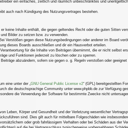
Betreiber ein einfaches, zeitlich und räumlich unbeschränktes und unentgelt
eibt auch nach Kündigung des Nutzungsvertrages bestehen.
s er keine Inhalte enthält, die gegen geltendes Recht oder die guten Sitten v
s und Bilder zu setzen bzw. zu verwenden.
Bei Verstößen gegen diese Nutzungsbedingungen oder anderer im Board veröff
ng dieses Boards ausschließen und dir ein Hausverbot erteilen.
erantwortung für die Inhalte von Beiträgen übernimmt, die er nicht selbst ers
träge und Funktionen jederzeit zu löschen oder zu sperren.
 Beiträge abzuändern, sofern sie gegen o. g. Regeln verstoßen oder geeignet
m eine unter der „
GNU General Public License v2
“ (GPL) bereitgestellten 
urch die deutschsprachige Community unter www.phpbb.de zur Verfügung geste
esondere die Verwendung der Software für bestimmte Zwecke nicht untersagen
von Leben, Körper und Gesundheit und der Verletzung wesentlicher Vertragspfli
rückzuführen sind. Dies gilt auch für mittelbare Folgeschäden wie insbesond
 vorsätzlichem oder grob fahrlässigem Verhalten oder bei Schäden aus der V
alpflichten) auf die bei Vertragsschluss typischerweise vorhersehbaren Schäd