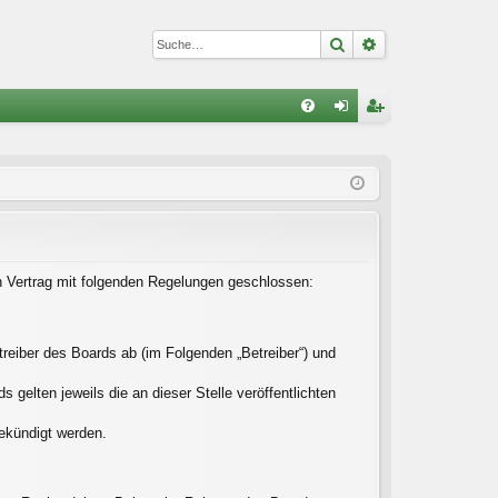
Suche
Erweiterte Suc
S
FA
n
eg
Q
m
ist
el
rie
de
re
n
n
in Vertrag mit folgenden Regelungen geschlossen:
reiber des Boards ab (im Folgenden „Betreiber“) und
gelten jeweils die an dieser Stelle veröffentlichten
gekündigt werden.