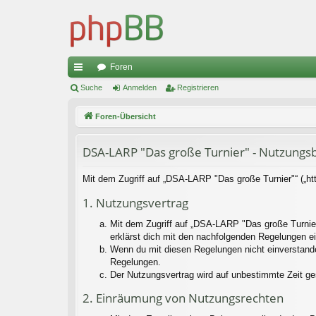
Foren
ch
Suche
Anmelden
Registrieren
ne
Foren-Übersicht
llz
DSA-LARP "Das große Turnier" - Nutzung
ug
riff
Mit dem Zugriff auf „DSA-LARP "Das große Turnier"“ („ht
1. Nutzungsvertrag
Mit dem Zugriff auf „DSA-LARP "Das große Turnier
erklärst dich mit den nachfolgenden Regelungen e
Wenn du mit diesen Regelungen nicht einverstanden 
Regelungen.
Der Nutzungsvertrag wird auf unbestimmte Zeit ge
2. Einräumung von Nutzungsrechten