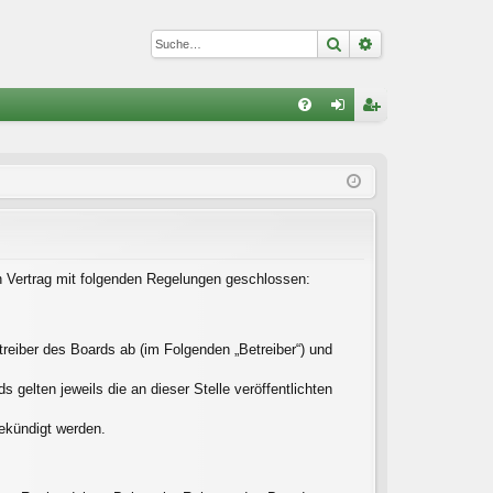
Suche
Erweiterte Suc
S
FA
n
eg
Q
m
ist
el
rie
de
re
n
n
in Vertrag mit folgenden Regelungen geschlossen:
reiber des Boards ab (im Folgenden „Betreiber“) und
gelten jeweils die an dieser Stelle veröffentlichten
gekündigt werden.