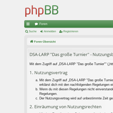
Foren
ch
Suche
Anmelden
Registrieren
ne
Foren-Übersicht
llz
DSA-LARP "Das große Turnier" - Nutzung
ug
riff
Mit dem Zugriff auf „DSA-LARP "Das große Turnier"“ („ht
1. Nutzungsvertrag
Mit dem Zugriff auf „DSA-LARP "Das große Turnier
erklärst dich mit den nachfolgenden Regelungen e
Wenn du mit diesen Regelungen nicht einverstanden 
Regelungen.
Der Nutzungsvertrag wird auf unbestimmte Zeit ge
2. Einräumung von Nutzungsrechten