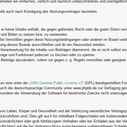
Betreiber ein einfaches, zeitlich und räumlich unbeschränktes und unentgelt
eibt auch nach Kündigung des Nutzungsvertrages bestehen.
s er keine Inhalte enthält, die gegen geltendes Recht oder die guten Sitten v
s und Bilder zu setzen bzw. zu verwenden.
Bei Verstößen gegen diese Nutzungsbedingungen oder anderer im Board veröff
ng dieses Boards ausschließen und dir ein Hausverbot erteilen.
erantwortung für die Inhalte von Beiträgen übernimmt, die er nicht selbst ers
träge und Funktionen jederzeit zu löschen oder zu sperren.
 Beiträge abzuändern, sofern sie gegen o. g. Regeln verstoßen oder geeignet
m eine unter der „
GNU General Public License v2
“ (GPL) bereitgestellten 
urch die deutschsprachige Community unter www.phpbb.de zur Verfügung geste
esondere die Verwendung der Software für bestimmte Zwecke nicht untersagen
von Leben, Körper und Gesundheit und der Verletzung wesentlicher Vertragspfli
rückzuführen sind. Dies gilt auch für mittelbare Folgeschäden wie insbesond
 vorsätzlichem oder grob fahrlässigem Verhalten oder bei Schäden aus der V
alpflichten) auf die bei Vertragsschluss typischerweise vorhersehbaren Schäd