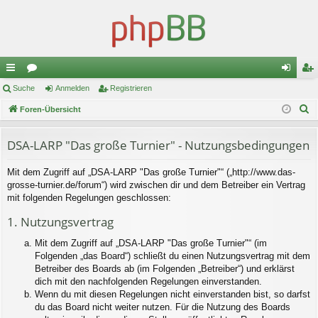
ch
Suche
or
Anmelden
Registrieren
n
eg
S
ne
Foren-Übersicht
en
m
ist
u
llz
el
rie
c
DSA-LARP "Das große Turnier" - Nutzungsbedingungen
ug
de
re
h
Mit dem Zugriff auf „DSA-LARP "Das große Turnier"“ („http://www.das-
e
riff
n
n
grosse-turnier.de/forum“) wird zwischen dir und dem Betreiber ein Vertrag
mit folgenden Regelungen geschlossen:
1. Nutzungsvertrag
Mit dem Zugriff auf „DSA-LARP "Das große Turnier"“ (im
Folgenden „das Board“) schließt du einen Nutzungsvertrag mit dem
Betreiber des Boards ab (im Folgenden „Betreiber“) und erklärst
dich mit den nachfolgenden Regelungen einverstanden.
Wenn du mit diesen Regelungen nicht einverstanden bist, so darfst
du das Board nicht weiter nutzen. Für die Nutzung des Boards