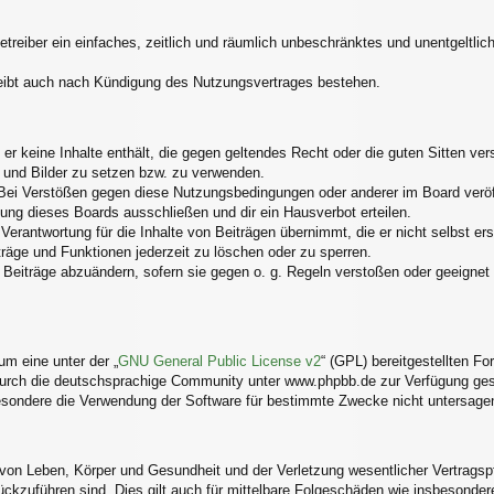
Betreiber ein einfaches, zeitlich und räumlich unbeschränktes und unentgelt
eibt auch nach Kündigung des Nutzungsvertrages bestehen.
s er keine Inhalte enthält, die gegen geltendes Recht oder die guten Sitten v
s und Bilder zu setzen bzw. zu verwenden.
Bei Verstößen gegen diese Nutzungsbedingungen oder anderer im Board veröff
ng dieses Boards ausschließen und dir ein Hausverbot erteilen.
erantwortung für die Inhalte von Beiträgen übernimmt, die er nicht selbst ers
träge und Funktionen jederzeit zu löschen oder zu sperren.
 Beiträge abzuändern, sofern sie gegen o. g. Regeln verstoßen oder geeignet
m eine unter der „
GNU General Public License v2
“ (GPL) bereitgestellten 
urch die deutschsprachige Community unter www.phpbb.de zur Verfügung geste
esondere die Verwendung der Software für bestimmte Zwecke nicht untersagen
von Leben, Körper und Gesundheit und der Verletzung wesentlicher Vertragspfli
rückzuführen sind. Dies gilt auch für mittelbare Folgeschäden wie insbesond