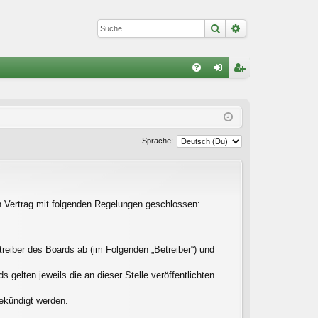
Suche
Erweiterte Suc
S
FA
n
eg
Q
m
ist
el
rie
Sprache:
de
re
n
n
in Vertrag mit folgenden Regelungen geschlossen:
reiber des Boards ab (im Folgenden „Betreiber“) und
gelten jeweils die an dieser Stelle veröffentlichten
gekündigt werden.