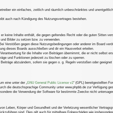
Betreiber ein einfaches, zeitlich und räumlich unbeschränktes und unentgelt
eibt auch nach Kündigung des Nutzungsvertrages bestehen.
s er keine Inhalte enthält, die gegen geltendes Recht oder die guten Sitten v
s und Bilder zu setzen bzw. zu verwenden.
Bei Verstößen gegen diese Nutzungsbedingungen oder anderer im Board veröff
ng dieses Boards ausschließen und dir ein Hausverbot erteilen.
erantwortung für die Inhalte von Beiträgen übernimmt, die er nicht selbst ers
träge und Funktionen jederzeit zu löschen oder zu sperren.
 Beiträge abzuändern, sofern sie gegen o. g. Regeln verstoßen oder geeignet
m eine unter der „
GNU General Public License v2
“ (GPL) bereitgestellten 
urch die deutschsprachige Community unter www.phpbb.de zur Verfügung geste
esondere die Verwendung der Software für bestimmte Zwecke nicht untersagen
von Leben, Körper und Gesundheit und der Verletzung wesentlicher Vertragspfli
rückzuführen sind. Dies gilt auch für mittelbare Folgeschäden wie insbesond