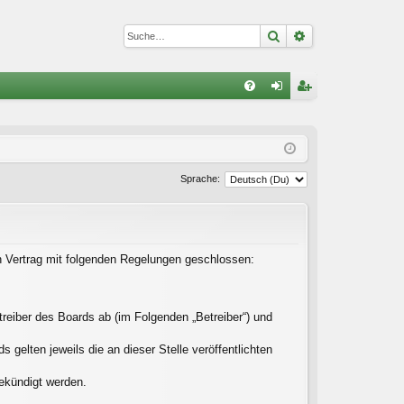
Suche
Erweiterte Suc
S
FA
n
eg
Q
m
ist
el
rie
Sprache:
de
re
n
n
in Vertrag mit folgenden Regelungen geschlossen:
reiber des Boards ab (im Folgenden „Betreiber“) und
gelten jeweils die an dieser Stelle veröffentlichten
gekündigt werden.