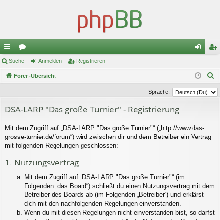
ch
Suche
or
Anmelden
Registrieren
n
eg
S
ne
Foren-Übersicht
en
m
ist
u
llz
el
rie
Sprache:
c
ug
de
re
DSA-LARP "Das große Turnier" - Registrierung
h
e
riff
n
n
Mit dem Zugriff auf „DSA-LARP "Das große Turnier"“ („http://www.das-
grosse-turnier.de/forum“) wird zwischen dir und dem Betreiber ein Vertrag
mit folgenden Regelungen geschlossen:
1. Nutzungsvertrag
Mit dem Zugriff auf „DSA-LARP "Das große Turnier"“ (im
Folgenden „das Board“) schließt du einen Nutzungsvertrag mit dem
Betreiber des Boards ab (im Folgenden „Betreiber“) und erklärst
dich mit den nachfolgenden Regelungen einverstanden.
Wenn du mit diesen Regelungen nicht einverstanden bist, so darfst