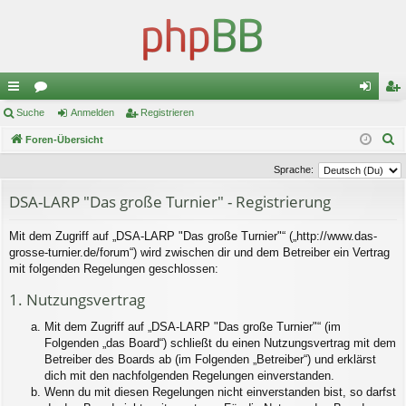
ch
Suche
or
Anmelden
Registrieren
n
eg
S
ne
Foren-Übersicht
en
m
ist
u
llz
el
rie
Sprache:
c
ug
de
re
DSA-LARP "Das große Turnier" - Registrierung
h
e
riff
n
n
Mit dem Zugriff auf „DSA-LARP "Das große Turnier"“ („http://www.das-
grosse-turnier.de/forum“) wird zwischen dir und dem Betreiber ein Vertrag
mit folgenden Regelungen geschlossen:
1. Nutzungsvertrag
Mit dem Zugriff auf „DSA-LARP "Das große Turnier"“ (im
Folgenden „das Board“) schließt du einen Nutzungsvertrag mit dem
Betreiber des Boards ab (im Folgenden „Betreiber“) und erklärst
dich mit den nachfolgenden Regelungen einverstanden.
Wenn du mit diesen Regelungen nicht einverstanden bist, so darfst