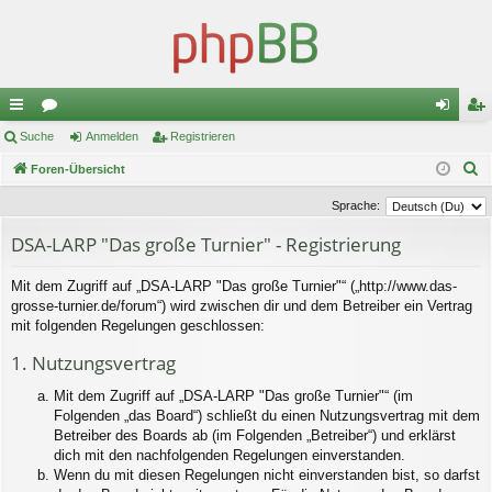
ch
Suche
or
Anmelden
Registrieren
n
eg
S
ne
Foren-Übersicht
en
m
ist
u
llz
el
rie
Sprache:
c
ug
de
re
DSA-LARP "Das große Turnier" - Registrierung
h
e
riff
n
n
Mit dem Zugriff auf „DSA-LARP "Das große Turnier"“ („http://www.das-
grosse-turnier.de/forum“) wird zwischen dir und dem Betreiber ein Vertrag
mit folgenden Regelungen geschlossen:
1. Nutzungsvertrag
Mit dem Zugriff auf „DSA-LARP "Das große Turnier"“ (im
Folgenden „das Board“) schließt du einen Nutzungsvertrag mit dem
Betreiber des Boards ab (im Folgenden „Betreiber“) und erklärst
dich mit den nachfolgenden Regelungen einverstanden.
Wenn du mit diesen Regelungen nicht einverstanden bist, so darfst