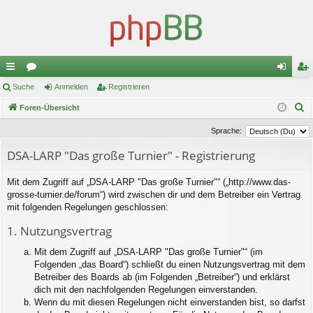
ch
Suche
or
Anmelden
Registrieren
n
eg
S
ne
Foren-Übersicht
en
m
ist
u
llz
el
rie
Sprache:
c
ug
de
re
DSA-LARP "Das große Turnier" - Registrierung
h
e
riff
n
n
Mit dem Zugriff auf „DSA-LARP "Das große Turnier"“ („http://www.das-
grosse-turnier.de/forum“) wird zwischen dir und dem Betreiber ein Vertrag
mit folgenden Regelungen geschlossen:
1. Nutzungsvertrag
Mit dem Zugriff auf „DSA-LARP "Das große Turnier"“ (im
Folgenden „das Board“) schließt du einen Nutzungsvertrag mit dem
Betreiber des Boards ab (im Folgenden „Betreiber“) und erklärst
dich mit den nachfolgenden Regelungen einverstanden.
Wenn du mit diesen Regelungen nicht einverstanden bist, so darfst