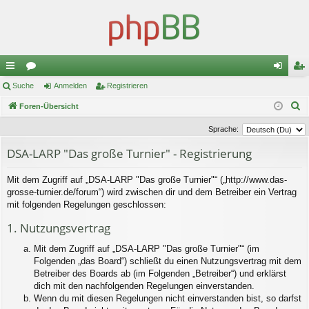
ch
Suche
or
Anmelden
Registrieren
n
eg
S
ne
Foren-Übersicht
en
m
ist
u
llz
el
rie
Sprache:
c
ug
de
re
DSA-LARP "Das große Turnier" - Registrierung
h
e
riff
n
n
Mit dem Zugriff auf „DSA-LARP "Das große Turnier"“ („http://www.das-
grosse-turnier.de/forum“) wird zwischen dir und dem Betreiber ein Vertrag
mit folgenden Regelungen geschlossen:
1. Nutzungsvertrag
Mit dem Zugriff auf „DSA-LARP "Das große Turnier"“ (im
Folgenden „das Board“) schließt du einen Nutzungsvertrag mit dem
Betreiber des Boards ab (im Folgenden „Betreiber“) und erklärst
dich mit den nachfolgenden Regelungen einverstanden.
Wenn du mit diesen Regelungen nicht einverstanden bist, so darfst